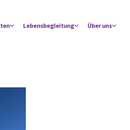
äten
Lebensbegleitung
Über uns