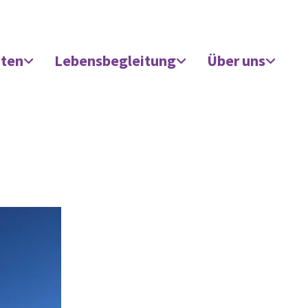
äten
Lebensbegleitung
Über uns