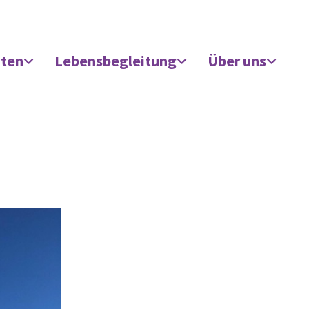
äten
Lebensbegleitung
Über uns