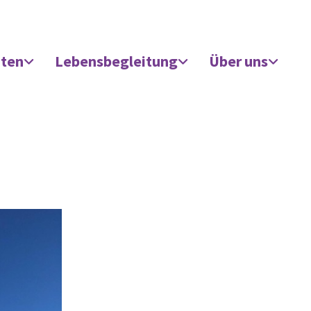
äten
Lebensbegleitung
Über uns